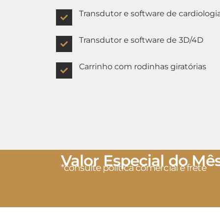
Transdutor e software de cardiologi
Transdutor e software de 3D/4D
Carrinho com rodinhas giratórias
Valor Especial do Mê
*consulte política comercial e frete