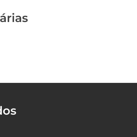
árias
dos