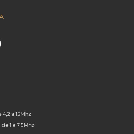
CA
0
 4,2 a 15Mhz
de 1 a 7,5Mhz