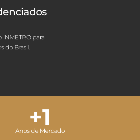
denciados
do INMETRO para
 do Brasil.
+
1
Anos de Mercado