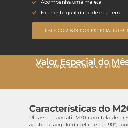
Acompanha uma maleta
Excelente qualidade de imagem
FALE COM NOSSOS ESPECIALISTAS
Valor Especial do Mê
*consulte política comercial e frete
Características do M2
Ultrassom portátil M20 com tela de 15,
ajuste de ângulo da tela de até 90º, 