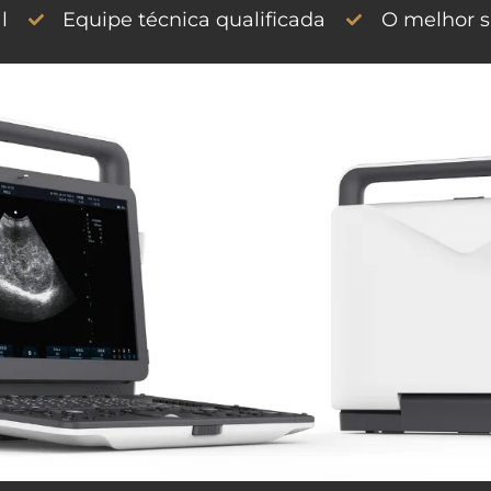
l
Equipe técnica qualificada
O melhor s