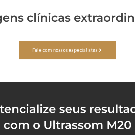
ens clínicas extraordin
Fale com nossos especialistas
tencialize seus resulta
com o Ultrassom M20