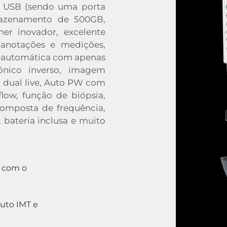
as USB (sendo uma porta
rmazenamento de 500GB,
er inovador, excelente
 anotações e medições,
o automática com apenas
nico inverso, imagem
, dual live, Auto PW com
low, função de biópsia,
omposta de frequência,
bateria inclusa e muito
a com o
Auto IMT e