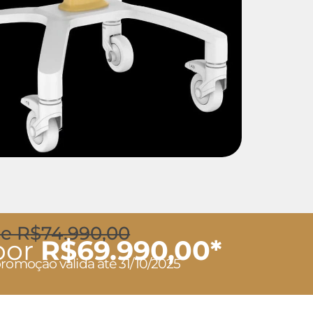
e R$74.990,00
por
R$69.990,00*
promoção válida até 31/10/2025